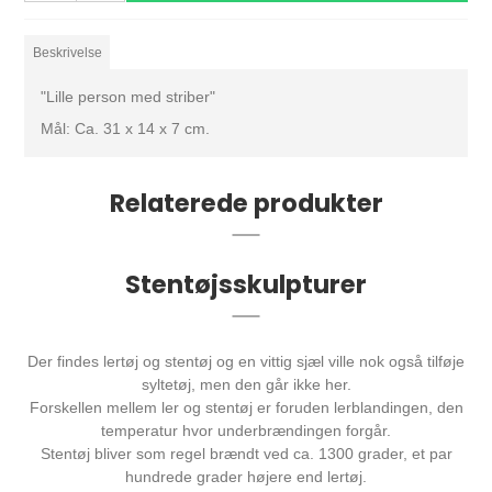
Beskrivelse
"Lille person med striber"
Mål: Ca. 31 x 14 x 7 cm.
Relaterede produkter
Stentøjsskulpturer
Der findes lertøj og stentøj og en vittig sjæl ville nok også tilføje
syltetøj, men den går ikke her.
Forskellen mellem ler og stentøj er foruden lerblandingen, den
temperatur hvor underbrændingen forgår.
Stentøj bliver som regel brændt ved ca. 1300 grader, et par
hundrede grader højere end lertøj.