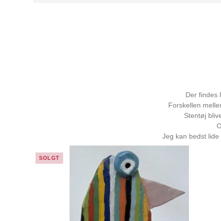
Der findes l
Forskellen melle
Stentøj bli
O
Jeg kan bedst lide 
SOLGT