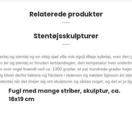
Relaterede produkter
Stentøjsskulpturer
ertøj og stentøj og en vittig sjæl ville nok også tilføje syltetøj, men den 
m ler og stentøj er foruden lerblandingen, den temperatur hvor underb
ver som regel brændt ved ca. 1300 grader, et par hundrede grader højere
g bliver derfor tættere og hårdere i skærven og næsten ligesom en ste
stentøj når det drejer sig om skulpturer og sådan noget, og det er jo li
Fugl med mange striber, skulptur, ca.
16x19 cm