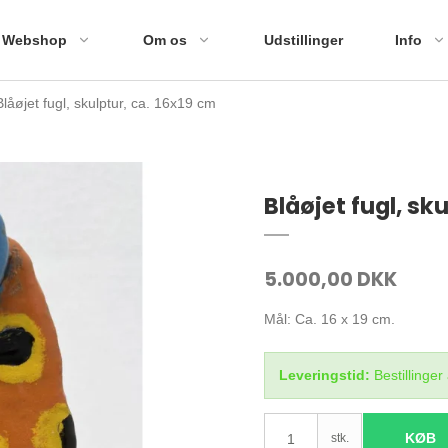
Webshop
Om os
Udstillinger
Info
Blåøjet fugl, skulptur, ca. 16x19 cm
Blåøjet fugl, sk
5.000,00 DKK
Mål: Ca. 16 x 19 cm.
Leveringstid:
Bestillinge
KØB
stk.