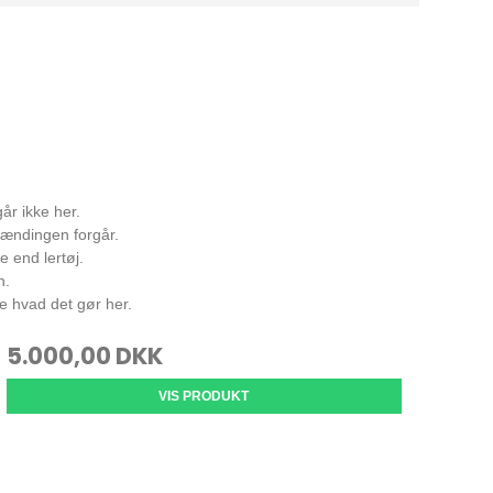
går ikke her.
rændingen forgår.
 end lertøj.
n.
ge hvad det gør her.
5.000,00 DKK
VIS PRODUKT