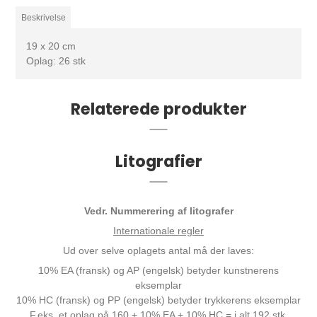
Beskrivelse
19 x 20 cm
Oplag: 26 stk
Relaterede produkter
Litografier
Vedr. Nummerering af litografer
Internationale regler
Ud over selve oplagets antal må der laves:
10% EA (fransk) og AP (engelsk) betyder kunstnerens
eksemplar
10% HC (fransk) og PP (engelsk) betyder trykkerens eksemplar
F.eks. et oplag på 160 + 10% EA + 10% HC = i alt 192 stk.