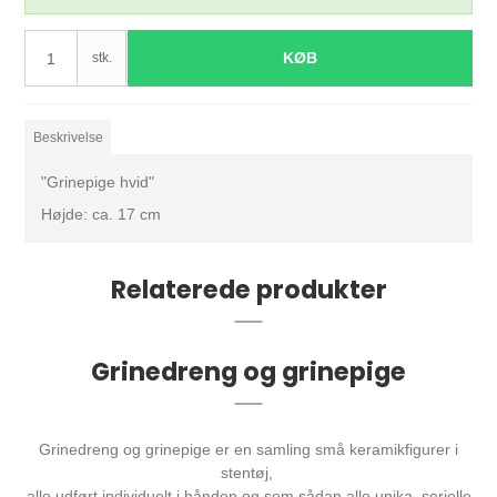
KØB
stk.
Beskrivelse
"Grinepige hvid"
Højde: ca. 17 cm
Relaterede produkter
Grinedreng og grinepige
Grinedreng og grinepige er en samling små keramikfigurer i
stentøj,
alle udført individuelt i hånden og som sådan alle unika, serielle